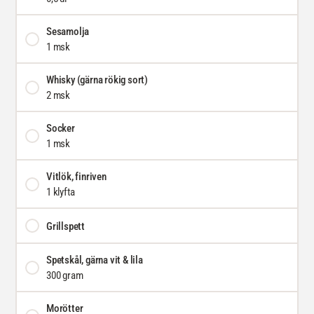
Sesamolja
1 msk
Whisky (gärna rökig sort)
2 msk
Socker
1 msk
Vitlök, finriven
1 klyfta
Grillspett
Spetskål, gärna vit & lila
300 gram
Morötter