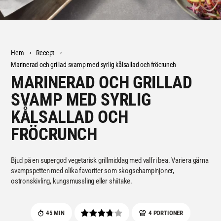
Hem
Recept
Marinerad och grillad svamp med syrlig kålsallad och fröcrunch
MARINERAD OCH GRILLAD
SVAMP MED SYRLIG
KÅLSALLAD OCH
FRÖCRUNCH
Bjud på en supergod vegetarisk grillmiddag med valfri bea. Variera gärna
svampspetten med olika favoriter som skogschampinjoner,
ostronskivling, kungsmussling eller shiitake.
45 MIN
4 PORTIONER