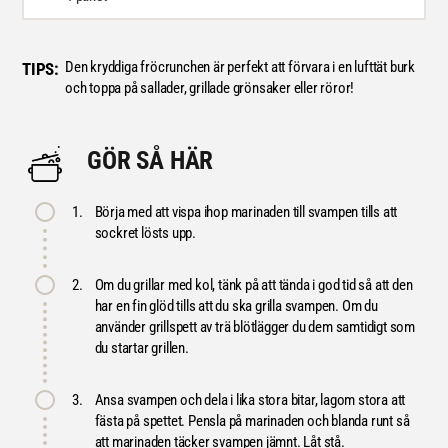
Den kryddiga fröcrunchen är perfekt att förvara i en lufttät burk
TIPS:
och toppa på sallader, grillade grönsaker eller röror!
GÖR SÅ HÄR
1.
Börja med att vispa ihop marinaden till svampen tills att
sockret lösts upp.
2.
Om du grillar med kol, tänk på att tända i god tid så att den
har en fin glöd tills att du ska grilla svampen. Om du
använder grillspett av trä blötlägger du dem samtidigt som
du startar grillen.
3.
Ansa svampen och dela i lika stora bitar, lagom stora att
fästa på spettet. Pensla på marinaden och blanda runt så
att marinaden täcker svampen jämnt. Låt stå.