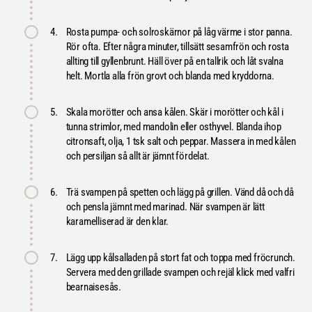
4.
Rosta pumpa- och solroskärnor på låg värme i stor panna.
Rör ofta. Efter några minuter, tillsätt sesamfrön och rosta
allting till gyllenbrunt. Häll över på en tallrik och låt svalna
helt. Mortla alla frön grovt och blanda med kryddorna.
5.
Skala morötter och ansa kålen. Skär i morötter och kål i
tunna strimlor, med mandolin eller osthyvel. Blanda ihop
citronsaft, olja, 1 tsk salt och peppar. Massera in med kålen
och persiljan så allt är jämnt fördelat.
6.
Trä svampen på spetten och lägg på grillen. Vänd då och då
och pensla jämnt med marinad. När svampen är lätt
karamelliserad är den klar.
7.
Lägg upp kålsalladen på stort fat och toppa med fröcrunch.
Servera med den grillade svampen och rejäl klick med valfri
bearnaisesås.