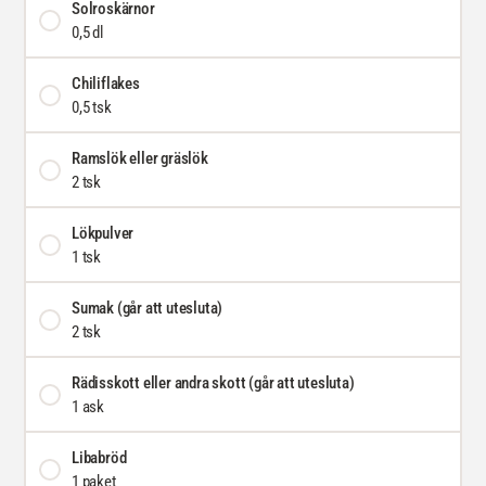
Solroskärnor
0,5 dl
Chiliflakes
0,5 tsk
Ramslök eller gräslök
2 tsk
Lökpulver
1 tsk
Sumak (går att utesluta)
2 tsk
Rädisskott eller andra skott (går att utesluta)
1 ask
Libabröd
1 paket