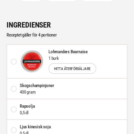
INGREDIENSER
Receptet gäller för 4 portioner
Lohmanders Bearnaise
1 burk
HITTA ÅTERFÖRSÄLJARE
Skogschampinjoner
400 gram
Rapsolja
0,5 dl
Ljus kinesisk soja
0,5 dl