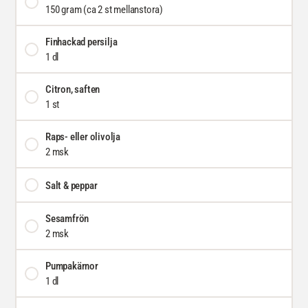
150 gram (ca 2 st mellanstora)
Finhackad persilja
1 dl
Citron, saften
1 st
Raps- eller olivolja
2 msk
Salt & peppar
Sesamfrön
2 msk
Pumpakärnor
1 dl