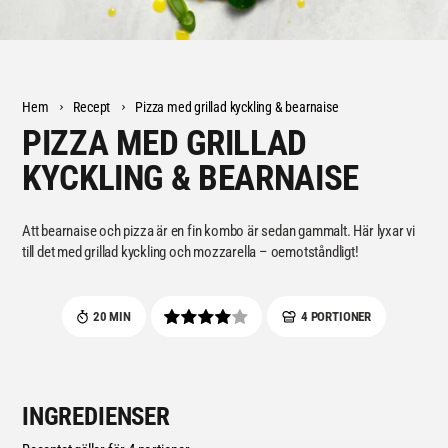
Hem
Recept
Pizza med grillad kyckling & bearnaise
PIZZA MED GRILLAD
KYCKLING & BEARNAISE
Att bearnaise och pizza är en fin kombo är sedan gammalt. Här lyxar vi
till det med grillad kyckling och mozzarella – oemotståndligt!
20 MIN
4 PORTIONER
INGREDIENSER