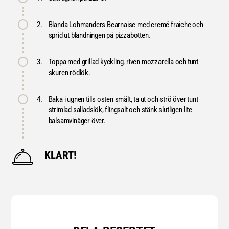
2.
Blanda Lohmanders Bearnaise med cremé fraiche och
sprid ut blandningen på pizzabotten.
3.
Toppa med grillad kyckling, riven mozzarella och tunt
skuren rödlök.
4.
Baka i ugnen tills osten smält, ta ut och strö över tunt
strimlad salladslök, flingsalt och stänk slutligen lite
balsamvinäger över.
KLART!