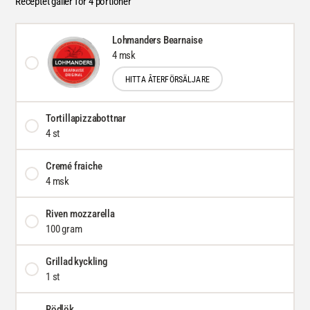
Receptet gäller för 4 portioner
Lohmanders Bearnaise
4 msk
HITTA ÅTERFÖRSÄLJARE
Tortillapizzabottnar
4 st
Cremé fraiche
4 msk
Riven mozzarella
100 gram
Grillad kyckling
1 st
Rödlök