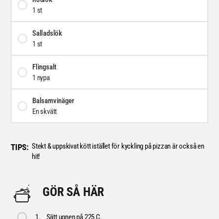
1 st
Salladslök
1 st
Flingsalt
1 nypa
Balsamvinäger
En skvätt
Stekt & uppskivat kött istället för kyckling på pizzan är också en
TIPS:
hit!
GÖR SÅ HÄR
1.
Sätt ugnen på 225 C.