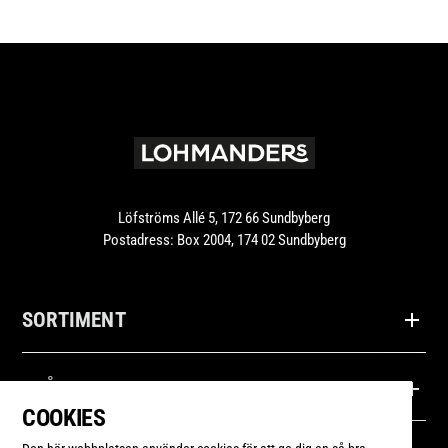
Löfströms Allé 5, 172 66 Sundbyberg
Postadress: Box 2004, 174 02 Sundbyberg
SORTIMENT
Produkter
FRÅGOR
COOKIES
Recept