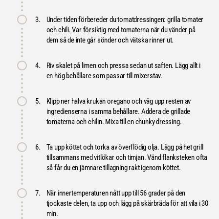
3.
Under tiden förbereder du tomatdressingen: grilla tomater
och chili. Var försiktig med tomaterna när du vänder på
dem så de inte går sönder och vätska rinner ut.
4.
Riv skalet på limen och pressa sedan ut saften. Lägg allt i
en hög behållare som passar till mixerstav.
5.
Klipp ner halva krukan oregano och väg upp resten av
ingredienserna i samma behållare. Addera de grillade
tomaterna och chilin. Mixa till en chunky dressing.
6.
Ta upp köttet och torka av överflödig olja. Lägg på het grill
tillsammans med vitlökar och timjan. Vänd flanksteken ofta
så får du en jämnare tillagning rakt igenom köttet.
7.
När innertemperaturen nått upp till 56 grader på den
tjockaste delen, ta upp och lägg på skärbräda för att vila i 30
min.