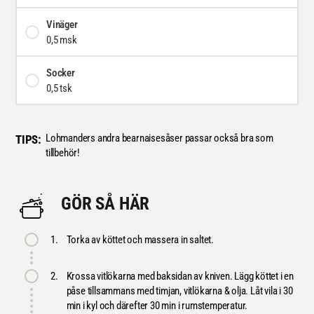
Vinäger
0,5 msk
Socker
0,5 tsk
Lohmanders andra bearnaisesåser passar också bra som
TIPS:
tillbehör!
GÖR SÅ HÄR
1.
Torka av köttet och massera in saltet.
2.
Krossa vitlökarna med baksidan av kniven. Lägg köttet i en
påse tillsammans med timjan, vitlökarna & olja. Låt vila i 30
min i kyl och därefter 30 min i rumstemperatur.