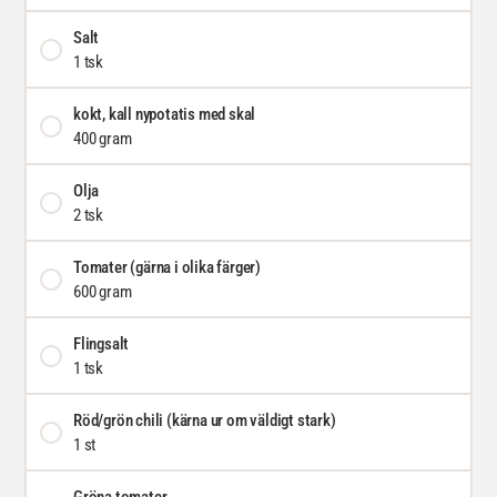
Salt
1 tsk
kokt, kall nypotatis med skal
400 gram
Olja
2 tsk
Tomater (gärna i olika färger)
600 gram
Flingsalt
1 tsk
Röd/grön chili (kärna ur om väldigt stark)
1 st