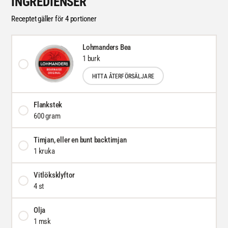
INGREDIENSER
Receptet gäller för 4 portioner
Lohmanders Bea
1 burk
HITTA ÅTERFÖRSÄLJARE
Flankstek
600 gram
Timjan, eller en bunt backtimjan
1 kruka
Vitlöksklyftor
4 st
Olja
1 msk