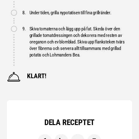
8.
Under tiden, grilla nypotatisen till fina grillränder.
9.
Skiva tomaterna och lägg upp på fat. Skeda över den
grillade tomatdressingen och dekorera med resten av
oreganon och ev blomblad. Skiva upp flanksteken tvärs
över fibrerna och servera allt tillsammans med grillad
potatis och Lohmanders Bea.
KLART!
DELA RECEPTET