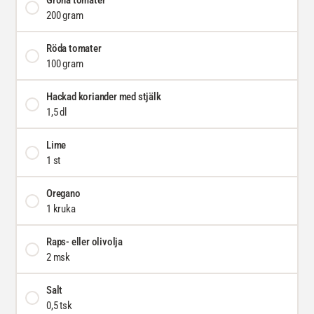
Gröna tomater
200 gram
Röda tomater
100 gram
Hackad koriander med stjälk
1,5 dl
Lime
1 st
Oregano
1 kruka
Raps- eller olivolja
2 msk
Salt
0,5 tsk