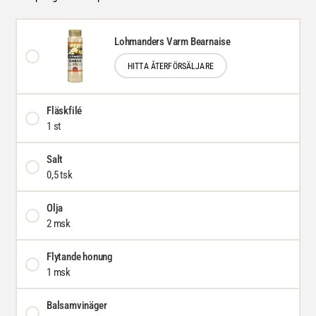
Lohmanders Varm Bearnaise
HITTA ÅTERFÖRSÄLJARE
Fläskfilé
1 st
Salt
0,5 tsk
Olja
2 msk
Flytande honung
1 msk
Balsamvinäger