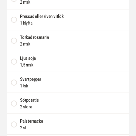
2 msk
Pressad eller riven vitlök
1 klyfta
Torkad rosmarin
2 msk
Ljus soja
1,5 msk
Svartpeppar
1 tsk
Sötpotatis
2 stora
Palsternacka
2 st