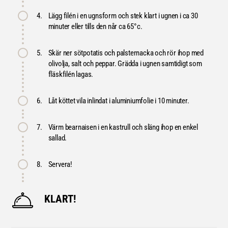
4.
Lägg filén i en ugnsform och stek klart i ugnen i ca 30
minuter eller tills den når ca 65°c.
5.
Skär ner sötpotatis och palsternacka och rör ihop med
olivolja, salt och peppar. Grädda i ugnen samtidigt som
fläskfilén lagas.
6.
Låt köttet vila inlindat i aluminiumfolie i 10 minuter.
7.
Värm bearnaisen i en kastrull och släng ihop en enkel
sallad.
8.
Servera!
KLART!