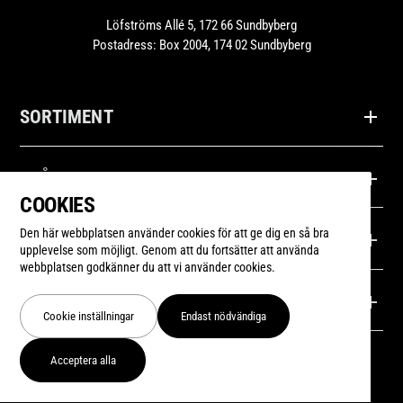
Löfströms Allé 5, 172 66 Sundbyberg
Postadress: Box 2004, 174 02 Sundbyberg
SORTIMENT
Produkter
FRÅGOR
COOKIES
Recept
Kontakta oss
Den här webbplatsen använder cookies för att ge dig en så bra
LOHMANDERS
upplevelse som möjligt. Genom att du fortsätter att använda
webbplatsen godkänner du att vi använder cookies.
Inspiration
Frågor & Svar
Om oss
FÖLJ OSS
Cookie inställningar
Endast nödvändiga
Våra återförsäljare
Nyheter
Instagram
Acceptera alla
Integritetspolicy