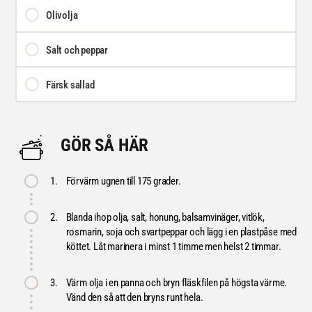
Olivolja
Salt och peppar
Färsk sallad
GÖR SÅ HÄR
1.
Förvärm ugnen till 175 grader.
2.
Blanda ihop olja, salt, honung, balsamvinäger, vitlök,
rosmarin, soja och svartpeppar och lägg i en plastpåse med
köttet. Låt marinera i minst 1 timme men helst 2 timmar.
3.
Värm olja i en panna och bryn fläskfilen på högsta värme.
Vänd den så att den bryns runt hela.