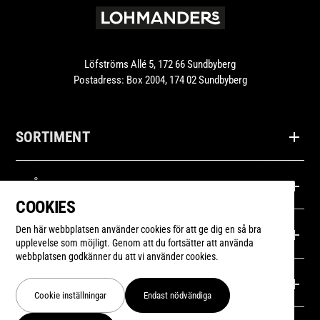
Löfströms Allé 5, 172 66 Sundbyberg
Postadress: Box 2004, 174 02 Sundbyberg
SORTIMENT
Produkter
FRÅGOR
COOKIES
Recept
Kontakta oss
Den här webbplatsen använder cookies för att ge dig en så bra
LOHMANDERS
upplevelse som möjligt. Genom att du fortsätter att använda
webbplatsen godkänner du att vi använder cookies.
Inspiration
Frågor & Svar
Om oss
FÖLJ OSS
Cookie inställningar
Endast nödvändiga
Våra återförsäljare
Nyheter