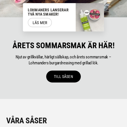
LOHMANERS LANSERAR
TVÅ NYA SMAKER!
LÄS MER
ÅRETS SOMMARSMAK ÄR HÄR!
Njut av grillkvällar, härligt sällskap, och årets sommarsmak –
Lohmanders burgardressing med grillad lök.
TILL SÅSEN
VÅRA SÅSER