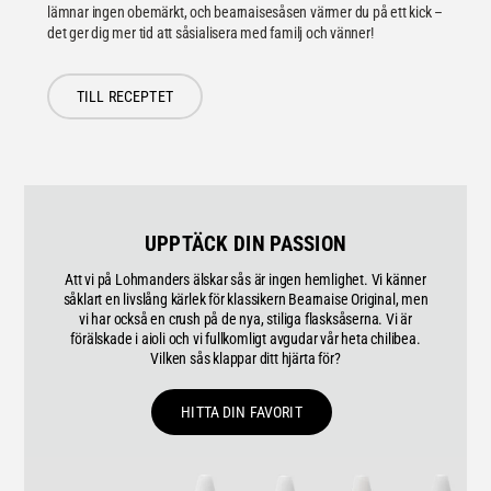
lämnar ingen obemärkt, och bearnaisesåsen värmer du på ett kick –
det ger dig mer tid att såsialisera med familj och vänner!
TILL RECEPTET
UPPTÄCK DIN PASSION
Att vi på Lohmanders älskar sås är ingen hemlighet. Vi känner
såklart en livslång kärlek för klassikern Bearnaise Original, men
vi har också en crush på de nya, stiliga flasksåserna. Vi är
förälskade i aioli och vi fullkomligt avgudar vår heta chilibea.
Vilken sås klappar ditt hjärta för?
HITTA DIN FAVORIT