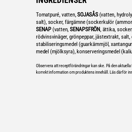
INGREDIENSER
Tomatpuré, vatten,
SOJASÅS
(vatten, hydrol
salt), socker, färgämne (sockerkulör (ammon
SENAP
(vatten,
SENAPSFRÖN
, ättika, socker
rödvinsvinäger, grönpeppar, jästextrakt, salt,
stabiliseringsmedel (guarkärnmjöl, xantangu
medel (mjölksyra), konserveringsmedel (kali
Observera att receptförändringar kan ske. På den aktuella 
korrekt information om produktens innehåll. Läs därför in