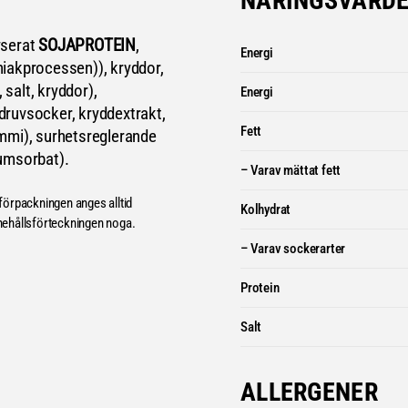
NÄRINGSVÄRD
yserat
SOJAPROTEIN
,
Energi
iakprocessen)), kryddor,
, salt, kryddor),
Energi
 druvsocker, kryddextrakt,
Fett
mmi), surhetsreglerande
umsorbat).
– Varav mättat fett
förpackningen anges alltid
Kolhydrat
nehållsförteckningen noga.
– Varav sockerarter
Protein
Salt
ALLERGENER