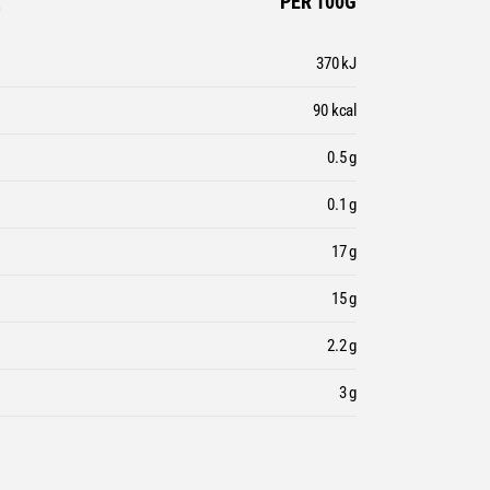
E
PER 100G
370 kJ
90 kcal
0.5 g
0.1 g
17 g
15 g
2.2 g
3 g