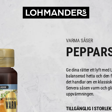
VARMA SÅSER
PEPPAR
Ge dina rätter ett lyft me
balanserad hetta och den f
det handlar om en klassisk k
Servera såsen varm och glö
uppvärmningen.
TILLGÄNGLIG I STORLE