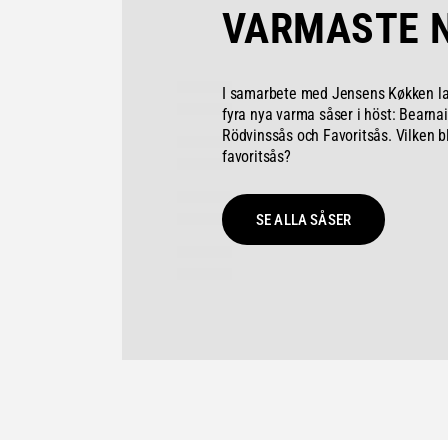
VARMASTE 
I samarbete med Jensens Køkken l
fyra nya varma såser i höst: Bearna
Rödvinssås och Favoritsås. Vilken b
favoritsås?
SE ALLA SÅSER