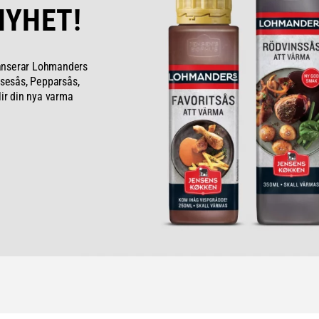
NYHET!
anserar Lohmanders
isesås, Pepparsås,
lir din nya varma