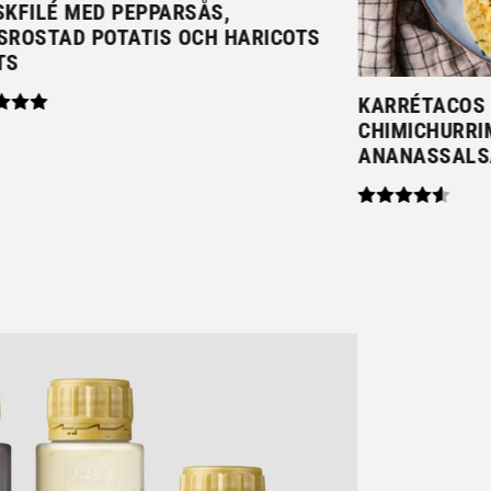
SKFILÉ MED PEPPARSÅS,
SROSTAD POTATIS OCH HARICOTS
TS
KARRÉTACOS
CHIMICHURR
ANANASSALS