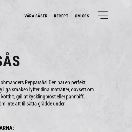
VÅRA SÅSER
RECEPT
OM OSS
SÅS
d Lohmanders Pepparsås! Den har en perfekt
ylliga smaken lyfter dina maträtter, oavsett om
öttbit, grillat kycklingbröst eller pannbiff.
m inte att tillsätta grädde under
KARNA: