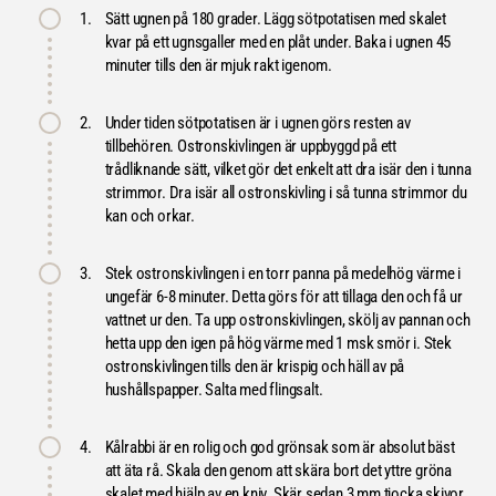
1.
Sätt ugnen på 180 grader. Lägg sötpotatisen med skalet
kvar på ett ugnsgaller med en plåt under. Baka i ugnen 45
minuter tills den är mjuk rakt igenom.
2.
Under tiden sötpotatisen är i ugnen görs resten av
tillbehören. Ostronskivlingen är uppbyggd på ett
trådliknande sätt, vilket gör det enkelt att dra isär den i tunna
strimmor. Dra isär all ostronskivling i så tunna strimmor du
kan och orkar.
3.
Stek ostronskivlingen i en torr panna på medelhög värme i
ungefär 6-8 minuter. Detta görs för att tillaga den och få ur
vattnet ur den. Ta upp ostronskivlingen, skölj av pannan och
hetta upp den igen på hög värme med 1 msk smör i. Stek
ostronskivlingen tills den är krispig och häll av på
hushållspapper. Salta med flingsalt.
4.
Kålrabbi är en rolig och god grönsak som är absolut bäst
att äta rå. Skala den genom att skära bort det yttre gröna
skalet med hjälp av en kniv. Skär sedan 3 mm tjocka skivor