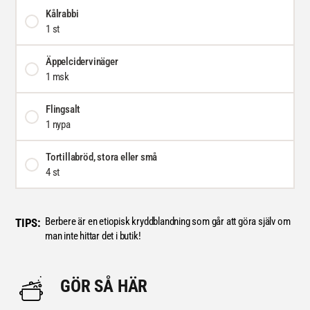
Kålrabbi
1 st
Äppelcidervinäger
1 msk
Flingsalt
1 nypa
Tortillabröd, stora eller små
4 st
Berbere är en etiopisk kryddblandning som går att göra själv om
TIPS:
man inte hittar det i butik!
GÖR SÅ HÄR