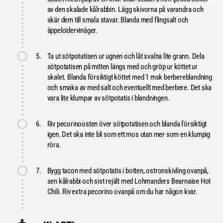
av den skalade kålrabbin. Lägg skivorna på varandra och
skär dem till smala stavar. Blanda med flingsalt och
äppelcidervinäger.
5.
Ta ut sötpotatisen ur ugnen och låt svalna lite grann. Dela
sötpotatisen på mitten längs med och gröp ur köttet ur
skalet. Blanda försiktigt köttet med 1 msk berbereblandning
och smaka av med salt och eventuellt med berbere. Det ska
vara lite klumpar av sötpotatis i blandningen.
6.
Riv pecorinoosten över sötpotatisen och blanda försiktigt
igen. Det ska inte bli som ett mos utan mer som en klumpig
röra.
7.
Bygg tacon med sötpotatis i botten, ostronskivling ovanpå,
sen kålrabbi och sist rejält med Lohmanders Bearnaise Hot
Chili. Riv extra pecorino ovanpå om du har någon kvar.