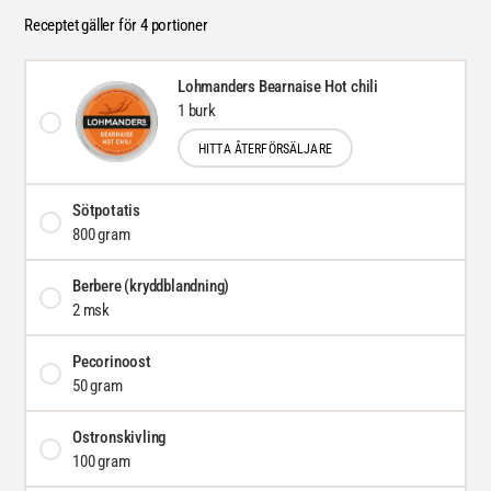
Receptet gäller för 4 portioner
Lohmanders Bearnaise Hot chili
1 burk
HITTA ÅTERFÖRSÄLJARE
Sötpotatis
800 gram
Berbere (kryddblandning)
2 msk
Pecorinoost
50 gram
Ostronskivling
100 gram